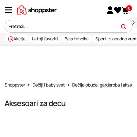
0
Akcije
Letnji favoriti
Bela tehnika
Sport i slobodno vre
Shoppster
Dečiji i baby svet
Dečija obuća, garderoba i akseso
Aksesoari za decu