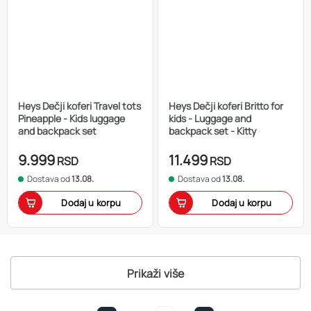
Heys Dečji koferi Travel tots
Heys Dečji koferi Britto for
Pineapple - Kids luggage
kids - Luggage and
and backpack set
backpack set - Kitty
9.999
11.499
RSD
RSD
Dostava od
13.08.
Dostava od
13.08.
Dodaj u korpu
Dodaj u korpu
Prikaži više